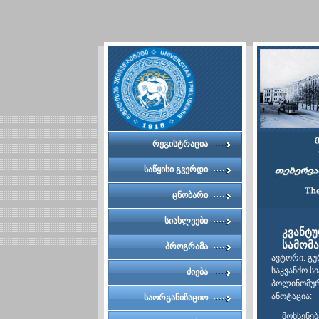
რეგისტრაცია
საწყისი გვერდი
ცნობარი
სიახლეები
კვანტუ
სამომ
პროგრამა
ავტორი: გუ
საკვანძო ს
ძიება
პოლინომური
ანოტაცია:
საორგანიზაციო
მოხსენებ