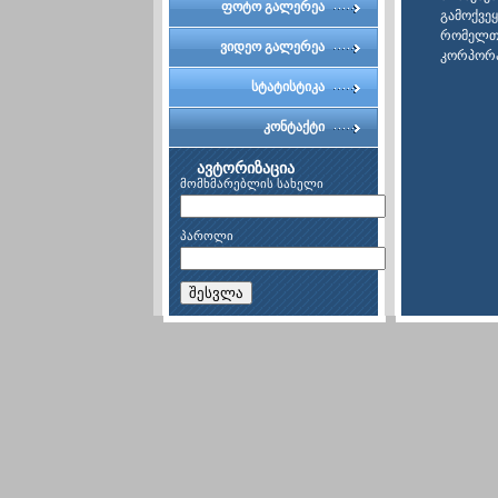
კომიტეტი
ფოტო გალერეა
გამოქვეყ
რომელთა
ვიდეო გალერეა
კორპორა
სტატისტიკა
კონტაქტი
ავტორიზაცია
მომხმარებლის სახელი
პაროლი
შესვლა