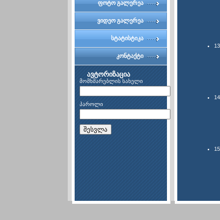
კომიტეტი
ფოტო გალერეა
ვიდეო გალერეა
სტატისტიკა
1
კონტაქტი
ავტორიზაცია
მომხმარებლის სახელი
1
პაროლი
შესვლა
1